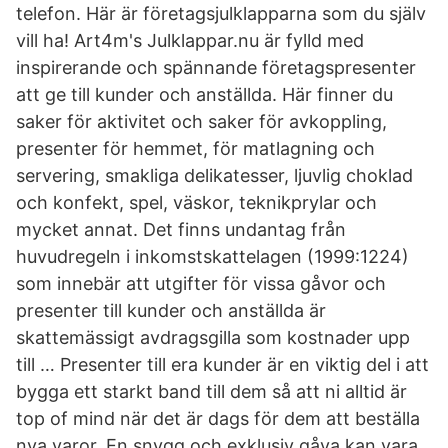
telefon. Här är företagsjulklapparna som du själv
vill ha! Art4m's Julklappar.nu är fylld med
inspirerande och spännande företagspresenter
att ge till kunder och anställda. Här finner du
saker för aktivitet och saker för avkoppling,
presenter för hemmet, för matlagning och
servering, smakliga delikatesser, ljuvlig choklad
och konfekt, spel, väskor, teknikprylar och
mycket annat. Det finns undantag från
huvudregeln i inkomstskattelagen (1999:1224)
som innebär att utgifter för vissa gåvor och
presenter till kunder och anställda är
skattemässigt avdragsgilla som kostnader upp
till … Presenter till era kunder är en viktig del i att
bygga ett starkt band till dem så att ni alltid är
top of mind när det är dags för dem att beställa
nya varor. En snygg och exklusiv gåva kan vara