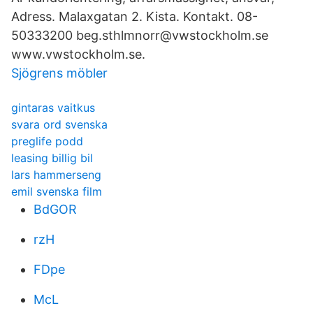
Adress. Malaxgatan 2. Kista. Kontakt. 08-
50333200 beg.sthlmnorr@vwstockholm.se
www.vwstockholm.se.
Sjögrens möbler
gintaras vaitkus
svara ord svenska
preglife podd
leasing billig bil
lars hammerseng
emil svenska film
BdGOR
rzH
FDpe
McL